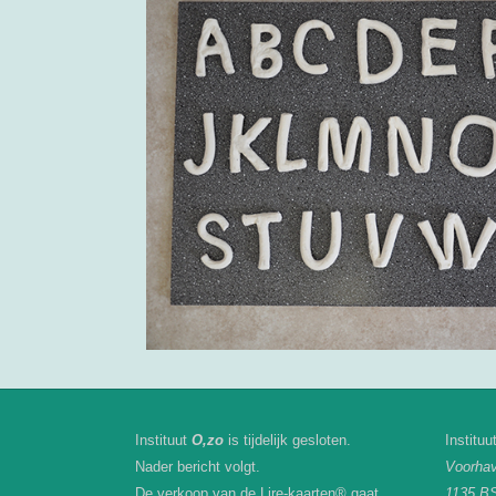
Instituut
O,zo
is tijdelijk gesloten.
Instituu
Nader bericht volgt.
Voorha
De verkoop van de Lire-kaarten® gaat
1135 B