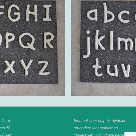
t O,zo
Instituut voor hulp bij dyslexie
ven 50
en andere leesproblemen.
S Edam
Onderzoek, individuele begeleiding,